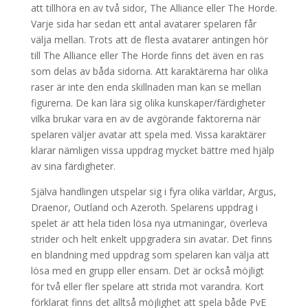
att tillhöra en av två sidor, The Alliance eller The Horde.
Varje sida har sedan ett antal avatarer spelaren får
välja mellan. Trots att de flesta avatarer antingen hör
till The Alliance eller The Horde finns det även en ras
som delas av båda sidorna. Att karaktärerna har olika
raser är inte den enda skillnaden man kan se mellan
figurerna. De kan lära sig olika kunskaper/färdigheter
vilka brukar vara en av de avgörande faktorerna när
spelaren väljer avatar att spela med. Vissa karaktärer
klarar nämligen vissa uppdrag mycket bättre med hjälp
av sina färdigheter.
Själva handlingen utspelar sig i fyra olika världar, Argus,
Draenor, Outland och Azeroth. Spelarens uppdrag i
spelet är att hela tiden lösa nya utmaningar, överleva
strider och helt enkelt uppgradera sin avatar. Det finns
en blandning med uppdrag som spelaren kan välja att
lösa med en grupp eller ensam. Det är också möjligt
för två eller fler spelare att strida mot varandra. Kort
förklarat finns det alltså möjlighet att spela både PvE