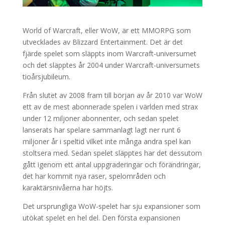
World of Warcraft, eller WoW, är ett MMORPG som
utvecklades av Blizzard Entertainment. Det är det
fjärde spelet som släppts inom Warcraft-universumet
och det släpptes år 2004 under Warcraft-universumets
tioårsjubileum.
Från slutet av 2008 fram till början av år 2010 var WoW
ett av de mest abonnerade spelen i världen med strax
under 12 miljoner abonnenter, och sedan spelet
lanserats har spelare sammanlagt lagt ner runt 6
miljoner år i speltid vilket inte många andra spel kan
stoltsera med. Sedan spelet släpptes har det dessutom
gått igenom ett antal uppgraderingar och förändringar,
det har kommit nya raser, spelområden och
karaktärsnivåerna har höjts.
Det ursprungliga WoW-spelet har sju expansioner som
utökat spelet en hel del. Den första expansionen