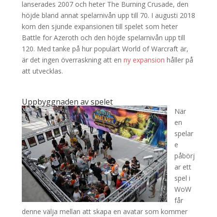
lanserades 2007 och heter The Burning Crusade, den
höjde bland annat spelarnivån upp till 70. I augusti 2018
kom den sjunde expansionen till spelet som heter
Battle for Azeroth och den höjde spelarnivån upp till
120. Med tanke på hur populärt World of Warcraft är,
är det ingen överraskning att en
ny expansion
håller på
att utvecklas.
Uppbyggnaden av spelet
När
en
spelar
e
påbörj
ar ett
spel i
WoW
får
denne välja mellan att skapa en avatar som kommer