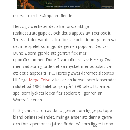
esurser och bekämpa en fiende.
Herzog Zwei heter det allra första riktiga
realtidsstrategispelet och det släpptes av Tecnosoft.
Trots att det var det allra första spelet inom genren var
det inte spelet som gjorde genren populär. Det var
Dune 2 som gjorde att genren fick mer
uppmärksamhet. Dune 2 var influerat av Herzog Zwei
men vad som gjorde det så mycket mer populärt var
att det släpptes till PC. Herzog Zwei däremot släpptes
till Sega
Mega Drive
vilket är en konsol som lanserades
i slutet på 1980-talet början på 1990-talet. Ett annat
spel som lyckats locka fler spelare till genren är
Warcraft-serien.
RTS-genren är en av de få genrer som ligger på topp
bland onlinespelandet, många anser att denna genre
och förstapersonsskjutare är de två som ligger i topp.