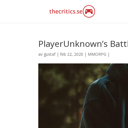
PlayerUnknown’s Batt
av
gustaf
|
feb 22, 2020
|
MMORPG
|