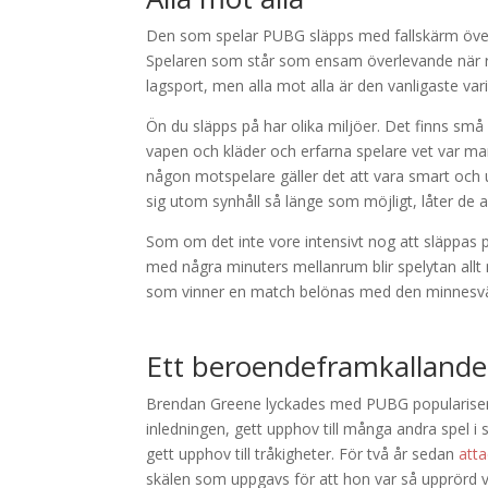
Den som spelar PUBG släpps med fallskärm över e
Spelaren som står som ensam överlevande när r
lagsport, men alla mot alla är den vanligaste var
Ön du släpps på har olika miljöer. Det finns små
vapen och kläder och erfarna spelare vet var man 
någon motspelare gäller det att vara smart och ut
sig utom synhåll så länge som möjligt, låter de a
Som om det inte vore intensivt nog att släppas p
med några minuters mellanrum blir spelytan allt 
som vinner en match belönas med den minnesvär
Ett beroendeframkallande
Brendan Greene lyckades med PUBG popularisera e
inledningen, gett upphov till många andra spel
gett upphov till tråkigheter. För två år sedan
att
skälen som uppgavs för att hon var så upprörd 