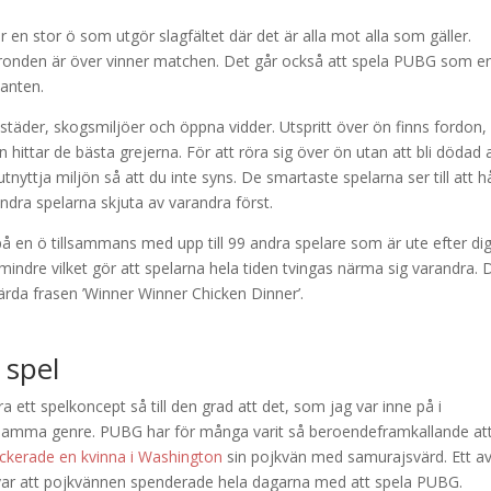
n stor ö som utgör slagfältet där det är alla mot alla som gäller.
onden är över vinner matchen. Det går också att spela PUBG som e
ianten.
 städer, skogsmiljöer och öppna vidder. Utspritt över ön finns fordon,
hittar de bästa grejerna. För att röra sig över ön utan att bli dödad 
nyttja miljön så att du inte syns. De smartaste spelarna ser till att hå
ndra spelarna skjuta av varandra först.
å en ö tillsammans med upp till 99 andra spelare som är ute efter di
mindre vilket gör att spelarna hela tiden tvingas närma sig varandra.
da frasen ’Winner Winner Chicken Dinner’.
 spel
tt spelkoncept så till den grad att det, som jag var inne på i
 i samma genre. PUBG har för många varit så beroendeframkallande at
ackerade en kvinna i Washington
sin pojkvän med samurajsvärd. Ett a
var att pojkvännen spenderade hela dagarna med att spela PUBG.