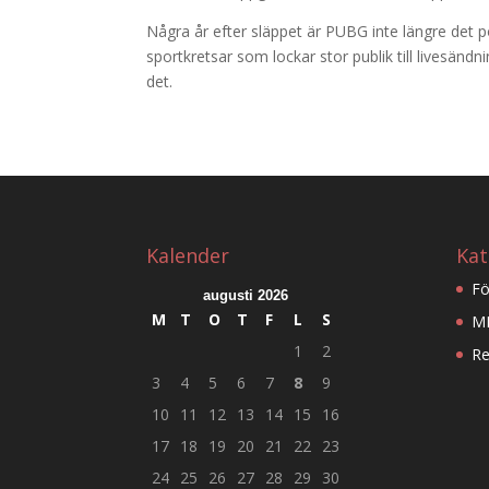
Några år efter släppet är PUBG inte längre det po
sportkretsar som lockar stor publik till livesändni
det.
Kalender
Kat
Fö
augusti 2026
M
T
O
T
F
L
S
M
1
2
Re
3
4
5
6
7
8
9
10
11
12
13
14
15
16
17
18
19
20
21
22
23
24
25
26
27
28
29
30