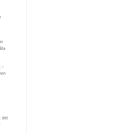
n
av
lla
g –
 Den
t det
v