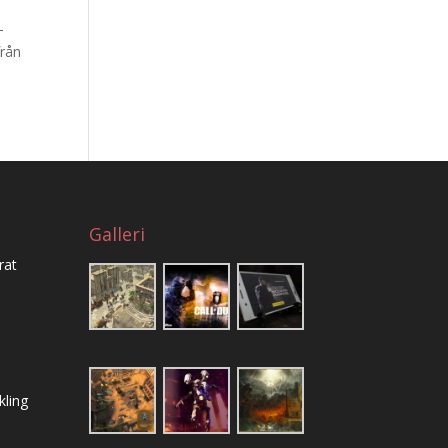
-
från
Galleri
rat
ling