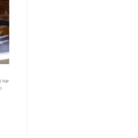
t här
o