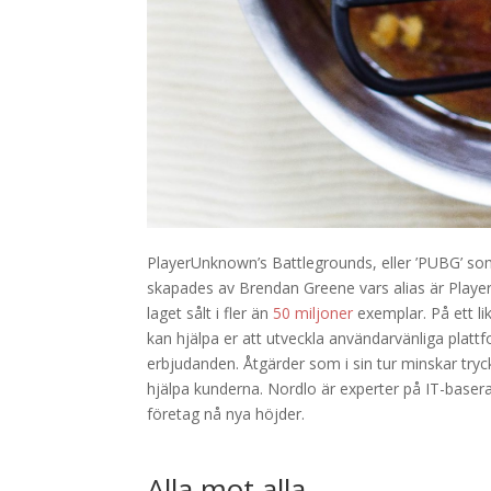
PlayerUnknown’s Battlegrounds, eller ’PUBG’ som
skapades av Brendan Greene vars alias är Playe
laget sålt i fler än
50 miljoner
exemplar. På ett li
kan hjälpa er att utveckla användarvänliga platt
erbjudanden. Åtgärder som i sin tur minskar tryc
hjälpa kunderna. Nordlo är experter på IT-base
företag nå nya höjder.
Alla mot alla