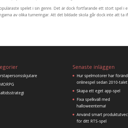
puläraste spelet i sin genre. Det är dock fortfarande ett stort spel i e
ngarna av olika turneringar. Att det bildade skola går dock inte att ta i
egorier
Senaste inläggen
rstapersonsskjutare
Hur spelmotorer har föränd
onlinespel sedan 2010-talet
MORPG
Skapa ett eget app-spel
altidsstrategi
Fixa spelkväll med
halloweentema!
Använd smart produktutveck
för ditt RTS-spel