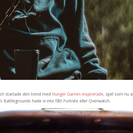
och startade den trend med
Hunger Games-inspirerade
, spel som nu ä
 Battlegrounds hade vi inte fått Fortnite eller Overwatch.