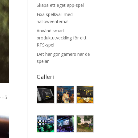
Skapa ett eget app-spel
Fixa spelkväll med
halloweentema!
Använd smart
produktutveckling för ditt
RTS-spel
Det här gör gamers när de
spelar
Galleri
r så